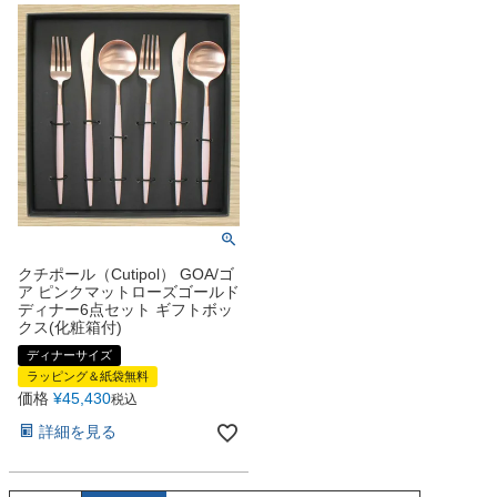
クチポール（Cutipol） GOA/ゴ
ア ピンクマットローズゴールド
ディナー6点セット ギフトボッ
クス(化粧箱付)
ディナーサイズ
ラッピング＆紙袋無料
価格
¥
45,430
税込
詳細を見る