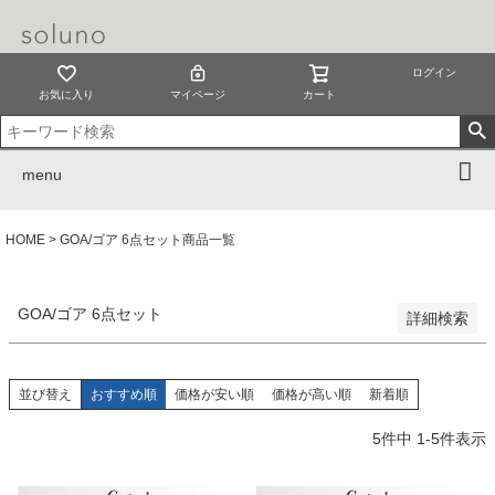
予約商品のみを表示
並び順
ログイン
新着順
お気に入り
マイページ
カート
登録順
価格が安い順
価格が高い順
menu
優先度順
レビュー順
キーワードヒット順
HOME
GOA/ゴア 6点セット商品一覧
検索
GOA/ゴア 6点セット
詳細検索
並び替え
おすすめ順
価格が安い順
価格が高い順
新着順
5
件中
1
-
5
件表示