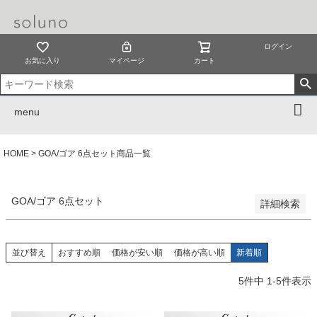
予約商品のみを表示
並び順
ログイン
新着順
お気に入り
マイページ
カート
登録順
価格が安い順
価格が高い順
menu
優先度順
レビュー順
キーワードヒット順
HOME
GOA/ゴア 6点セット商品一覧
検索
GOA/ゴア 6点セット
詳細検索
並び替え
おすすめ順
価格が安い順
価格が高い順
新着順
5
件中
1
-
5
件表示