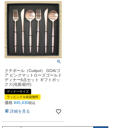
クチポール（Cutipol） GOA/ゴ
ア ピンクマットローズゴールド
ディナー6点セット ギフトボッ
クス(化粧箱付)
ディナーサイズ
ラッピング＆紙袋無料
価格
¥
45,430
税込
詳細を見る