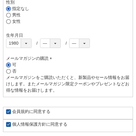
須
性別
)
指定なし
男性
女性
生年月日
メールマガジンの購読
可
(
否
必
メールマガジンをご購読いただくと、新製品やセール情報をお届
須
けします。またメールマガジン限定クーポンやプレゼントなどお
)
得な情報をお届けします。
会員規約
に同意する
個人情報保護方針
に同意する