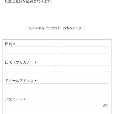
別途ご登録が必要となります。
下記の内容をご入力の上、お進みください。
氏名
(
必
須
氏名（フリガナ）
)
(
必
須
Ｅメールアドレス
)
(
必
須
パスワード
)
(
必