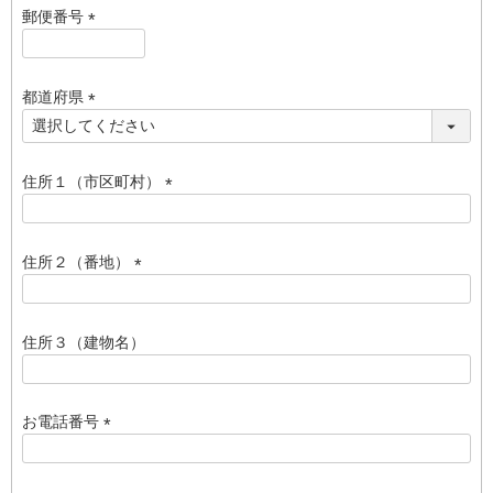
須
郵便番号
)
(
必
須
都道府県
)
(
必
須
住所１（市区町村）
)
(
必
須
住所２（番地）
)
(
必
須
住所３（建物名）
)
お電話番号
(
必