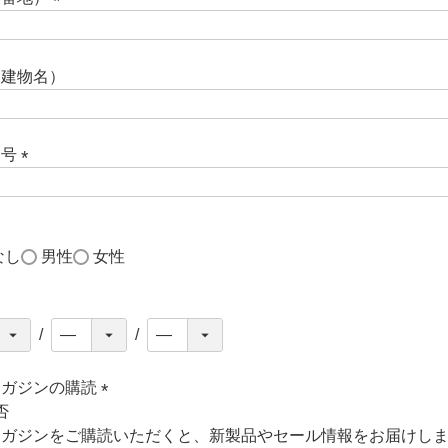
)
(
必
須
（建物名）
)
番号
(
必
須
)
なし
男性
女性
日
マガジンの購読
否
(
マガジンをご購読いただくと、新製品やセール情報をお届けし
必