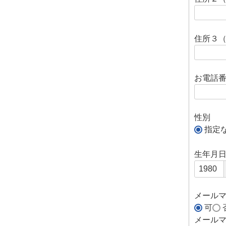
住所３
お電話
性別
指定
生年月
メール
可
メール