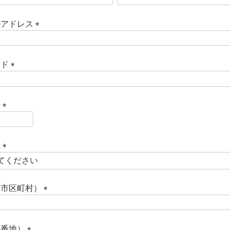
必
須
ルアドレス
)
(
必
須
ード
)
(
必
須
号
)
(
必
須
県
)
(
必
須
（市区町村）
)
(
必
須
（番地）