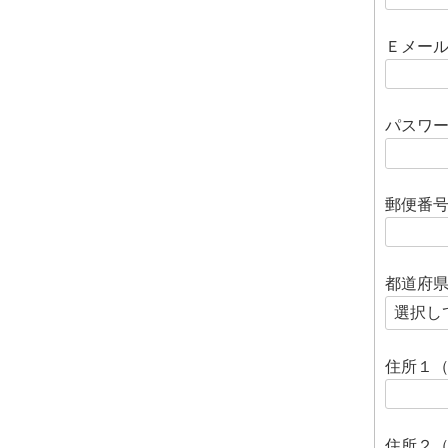
Ｅメー
パスワ
郵便番
都道府
住所１
住所２