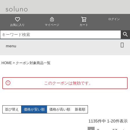
ログイン
お気に入り
マイページ
カート
menu
HOME
クーポン対象商品一覧
このクーポンは無効です。
並び替え
価格が安い順
価格が高い順
新着順
1135
件中
1
-
20
件表示