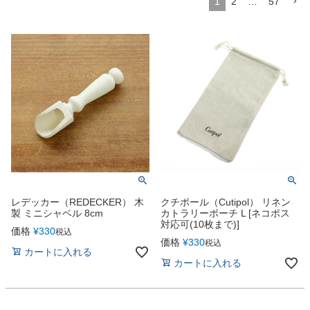
1
2
…
57
レデッカー（REDECKER） 木
クチポール（Cutipol） リネン
製 ミニシャベル 8cm
カトラリーポーチ L [ネコポス
対応可(10枚まで)]
価格
¥
330
税込
価格
¥
330
税込
カートに入れる
カートに入れる