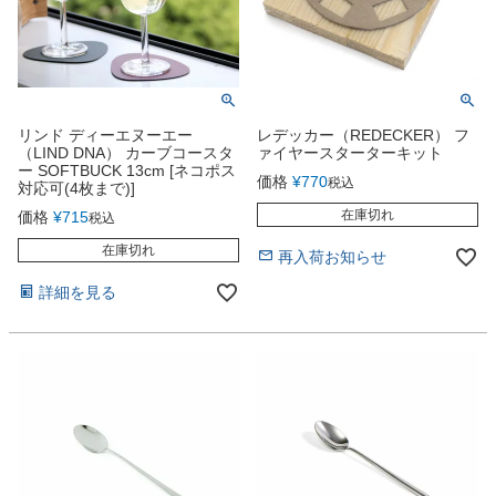
リンド ディーエヌーエー
レデッカー（REDECKER） フ
（LIND DNA） カーブコースタ
ァイヤースターターキット
ー SOFTBUCK 13cm [ネコポス
価格
¥
770
税込
対応可(4枚まで)]
在庫切れ
価格
¥
715
税込
在庫切れ
再入荷お知らせ
詳細を見る