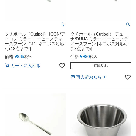
クチポール（Cutipol） ICON/ア
クチポール（Cutipol） デュ
イコン ミラー コーヒー／ティ
ナ/DUNA ミラー コーヒー／テ
ースプーン IC11 [ネコポス対応
ィースプーン [ネコポス対応可
可(18点まで)]
(18点まで)]
価格
¥
935
価格
¥
990
税込
税込
カートに入れる
在庫切れ
再入荷お知らせ