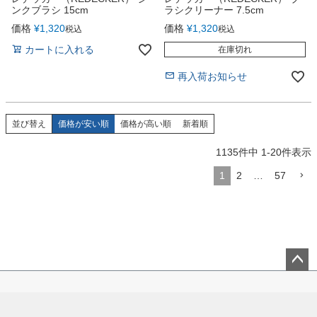
ンクブラシ 15cm
ラシクリーナー 7.5cm
価格
¥
1,320
価格
¥
1,320
税込
税込
カートに入れる
在庫切れ
再入荷お知らせ
並び替え
価格が安い順
価格が高い順
新着順
1135
件中
1
-
20
件表示
1
2
…
57
ペー
ジト