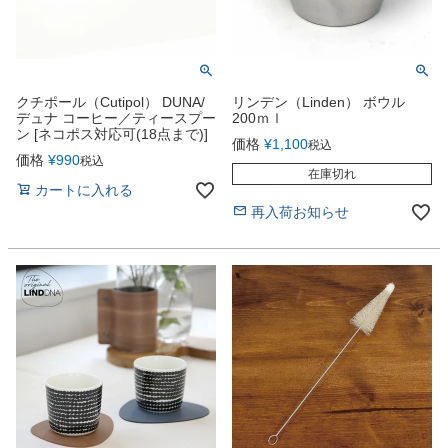
クチポール（Cutipol） DUNA/
リンデン（Linden） ボウル
デュナ コーヒー／ティースプー
200ｍｌ
ン [ネコポス対応可(18点まで)]
価格
¥
1,100
税込
価格
¥
990
税込
在庫切れ
カートに入れる
再入荷お知らせ