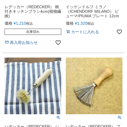
レデッカー（REDECKER） 柄
イッケンドルフ ミラノ
付きキッチンブラシ4cm(植物繊
（ICHENDORF MILANO） ピ
維)
ューマ/PIUMA プレート 12cm
価格
¥
1,210
価格
¥
1,320
税込
税込
カートに入れる
在庫切れ
再入荷お知らせ
レデッカー（REDECKER） シ
レデッカー（REDECKER） ブ