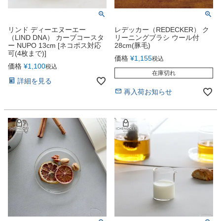
リンド ディーエヌーエー
レデッカー（REDECKER） ク
（LIND DNA） カーブコースタ
リーニングブラシ ウール付
ー NUPO 13cm [ネコポス対応
28cm(豚毛)
可(4枚まで)]
価格
¥
1,155
税込
価格
¥
1,100
税込
在庫切れ
詳細を見る
再入荷お知らせ