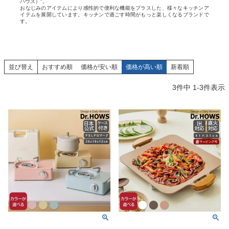
ハウス）"。
おなじみのアイテムにより感性的で便利な機能をプラスした、様々なキッチンア
イテムを展開しています。キッチンで過ごす時間がもっと楽しくなるブランドで
す。
並び替え
おすすめ順
価格が安い順
価格が高い順
新着順
3
件中
1
-
3
件表示