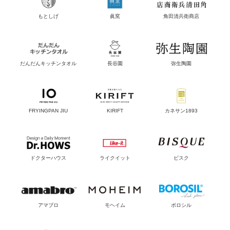
もとしげ
眞窯
角田清兵衛商店
だんだんキッチンタオル
長谷園
弥生陶園
FRYINGPAN JIU
KIRIFT
カネサン1893
ドクターハウス
ライクイット
ビスク
アマブロ
モヘイム
ボロシル