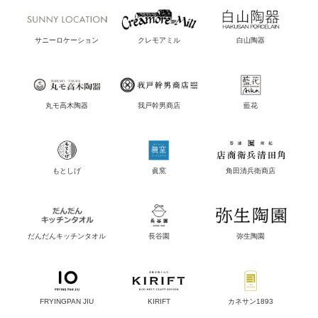
サニーロケーション
クレモアミル
白山陶器
丸モ高木陶器
我戸幹男商店
藍花
もとしげ
眞窯
角田清兵衛商店
だんだんキッチンタオル
長谷園
弥生陶園
FRYINGPAN JIU
KIRIFT
カネサン1893