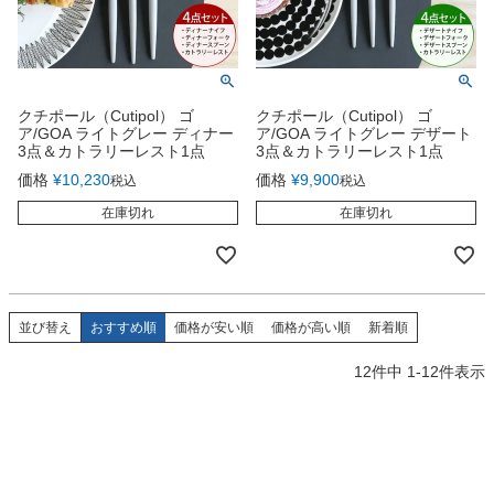
クチポール（Cutipol） ゴ
クチポール（Cutipol） ゴ
ア/GOA ライトグレー ディナー
ア/GOA ライトグレー デザート
3点＆カトラリーレスト1点
3点＆カトラリーレスト1点
価格
¥
10,230
価格
¥
9,900
税込
税込
在庫切れ
在庫切れ
並び替え
おすすめ順
価格が安い順
価格が高い順
新着順
12
件中
1
-
12
件表示