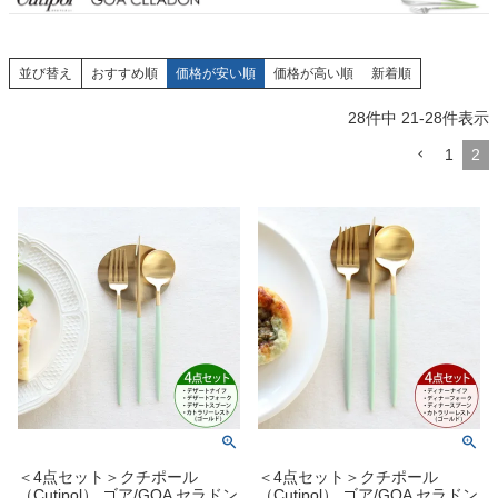
並び替え
おすすめ順
価格が安い順
価格が高い順
新着順
28
件中
21
-
28
件表示
1
2
＜4点セット＞クチポール
＜4点セット＞クチポール
（Cutipol） ゴア/GOA セラドン
（Cutipol） ゴア/GOA セラドン