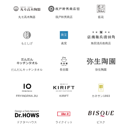
丸モ高木陶器
我戸幹男商店
藍花
もとしげ
眞窯
角田清兵衛商店
だんだんキッチンタオル
長谷園
弥生陶園
FRYINGPAN JIU
KIRIFT
カネサン1893
ドクターハウス
ライクイット
ビスク